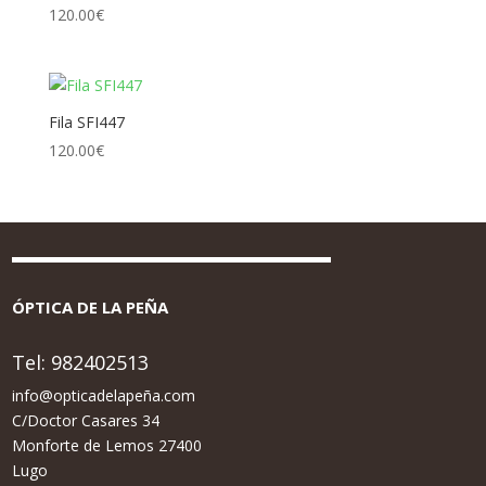
120.00
€
Fila SFI447
120.00
€
ÓPTICA DE LA PEÑA
Tel:
982402513
info@opticadelapeña.com
C/Doctor Casares 34
Monforte de Lemos 27400
Lugo