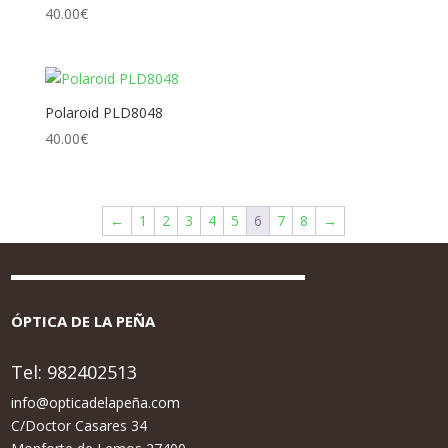
40.00
€
Polaroid PLD8048
40.00
€
←
1
2
3
4
5
6
7
8
→
ÓPTICA DE LA PEÑA
Tel:
982402513
info@opticadelapeña.com
C/Doctor Casares 34