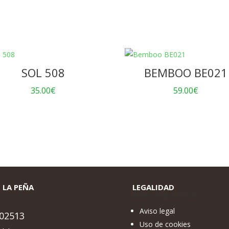
SOL 508
BEMBOO BE021
35.00
€
59.00
€
 LA PEÑA
LEGALIDAD
Nuestra tienda
Aviso legal
02513
Uso de cookies