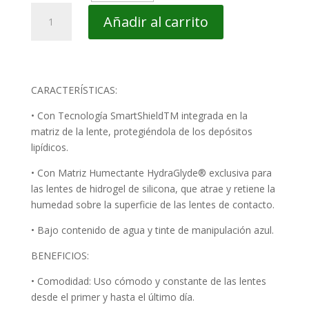
Air
Añadir al carrito
Optix
Hydraglyde
(6
uds)
cantidad
CARACTERÍSTICAS:
• Con Tecnología SmartShieldTM integrada en la
matriz de la lente, protegiéndola de los depósitos
lipídicos.
• Con Matriz Humectante HydraGlyde® exclusiva para
las lentes de hidrogel de silicona, que atrae y retiene la
humedad sobre la superficie de las lentes de contacto.
• Bajo contenido de agua y tinte de manipulación azul.
BENEFICIOS:
• Comodidad: Uso cómodo y constante de las lentes
desde el primer y hasta el último día.