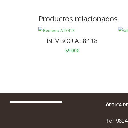
Productos relacionados
BEMBOO AT8418
59.00
€
ÓPTICA DE
Tel:
9824