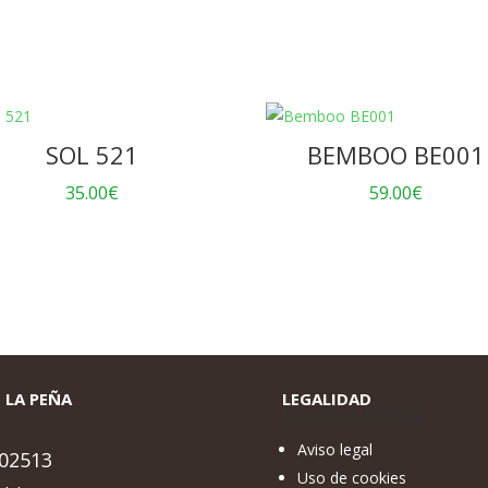
SOL 521
BEMBOO BE001
35.00
€
59.00
€
 LA PEÑA
LEGALIDAD
Nuestra tienda
Aviso legal
02513
Uso de cookies