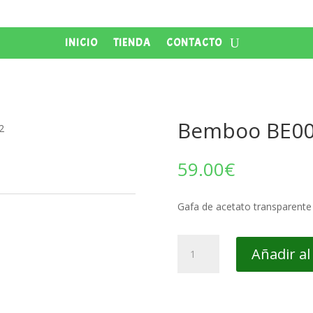
INICIO
TIENDA
CONTACTO
Bemboo BE0
2
59.00
€
Gafa de acetato transparente
Bemboo
Añadir al
BE002
cantidad